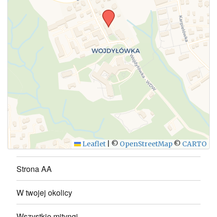
WYŚLIJ
Leaflet
|
©
OpenStreetMap
©
CARTO
Strona AA
W twojej okolicy
Wszystkie mityngi