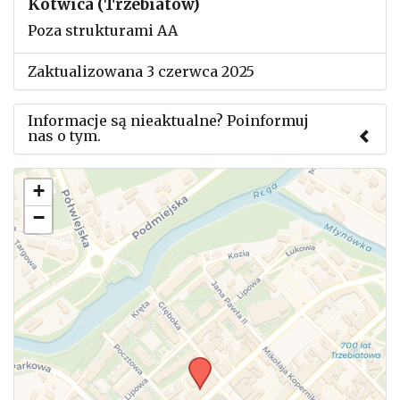
Kotwica (Trzebiatów)
Poza strukturami AA
Zaktualizowana 3 czerwca 2025
Informacje są nieaktualne? Poinformuj
nas o tym.
Użyj tego formularza aby przesłać informację o
+
zmianach w powyższym mityngu.
−