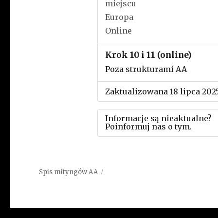
miejscu
Europa
Online
Krok 10 i 11 (online)
Poza strukturami AA
Zaktualizowana 18 lipca 202
Informacje są nieaktualne?
Poinformuj nas o tym.
Użyj tego formularza aby
przesłać informację o zmia
Spis mityngów AA
w powyższym mityngu.