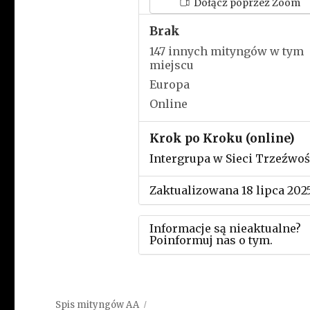
Dołącz poprzez Zoom
Brak
147 innych mityngów w tym
miejscu
Europa
Online
Krok po Kroku (online)
Intergrupa w Sieci Trzeźwoś
Zaktualizowana 18 lipca 202
Informacje są nieaktualne?
Poinformuj nas o tym.
Użyj tego formularza aby
przesłać informację o zmia
Spis mityngów AA
w powyższym mityngu.