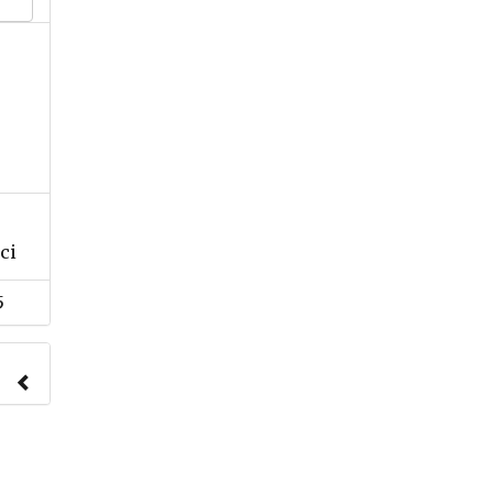
ci
5
nach