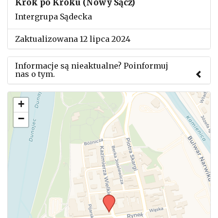
Krok po Kroku (Nowy Sącz)
Intergrupa Sądecka
Zaktualizowana 12 lipca 2024
Informacje są nieaktualne? Poinformuj
nas o tym.
Użyj tego formularza aby przesłać informację o
+
zmianach w powyższym mityngu.
−