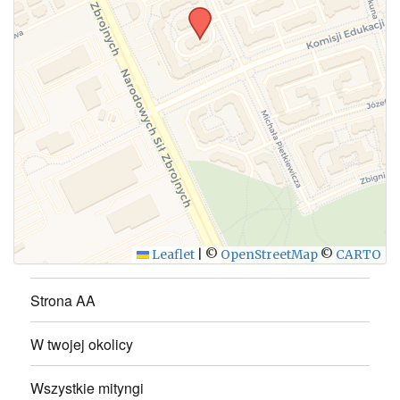
WYŚLIJ
Leaflet
|
©
OpenStreetMap
©
CARTO
Strona AA
W twojej okolicy
Wszystkie mityngi