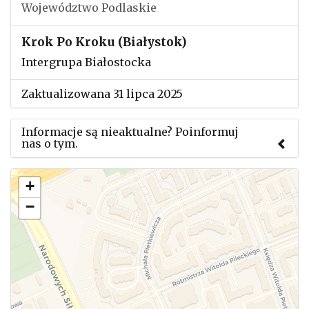
Województwo Podlaskie
Krok Po Kroku (Białystok)
Intergrupa Białostocka
Zaktualizowana 31 lipca 2025
Informacje są nieaktualne? Poinformuj
nas o tym.
Użyj tego formularza aby przesłać informację o
+
zmianach w powyższym mityngu.
−