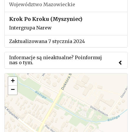
Województwo Mazowieckie
Krok Po Kroku (Myszyniec)
Intergrupa Narew
Zaktualizowana 7 stycznia 2024
Informacje są nieaktualne? Poinformuj
nas o tym.
Użyj tego formularza aby przesłać informację o
+
zmianach w powyższym mityngu.
−