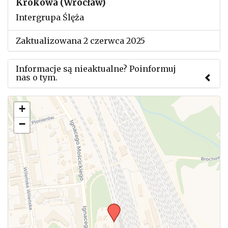
Krokowa (Wrocław)
Intergrupa Ślęża
Zaktualizowana 2 czerwca 2025
Informacje są nieaktualne? Poinformuj
nas o tym.
Użyj tego formularza aby przesłać informację o
+
zmianach w powyższym mityngu.
−