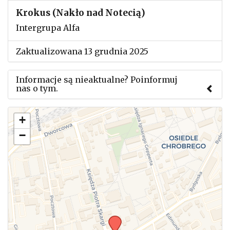
Krokus (Nakło nad Notecią)
Intergrupa Alfa
Zaktualizowana 13 grudnia 2025
Informacje są nieaktualne? Poinformuj
nas o tym.
Użyj tego formularza aby przesłać informację o
+
zmianach w powyższym mityngu.
−