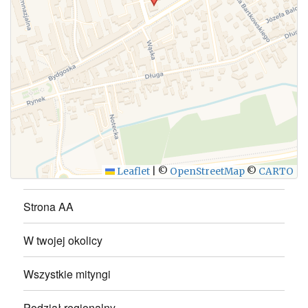
WYŚLIJ
Leaflet
|
©
OpenStreetMap
©
CARTO
Strona AA
W twojej okolicy
Wszystkie mityngi
Podział regionalny