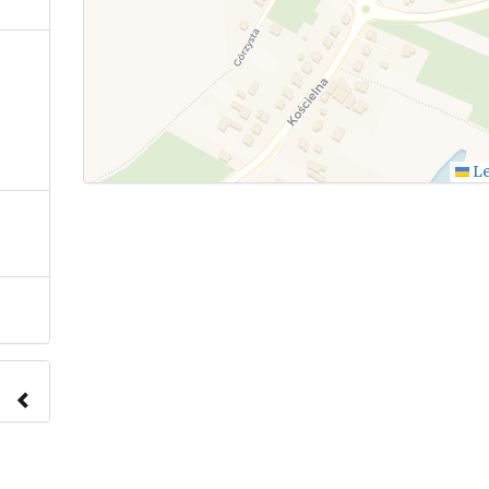
Le
nach