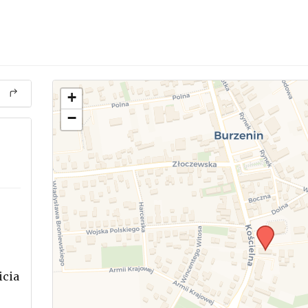
+
−
icia
.