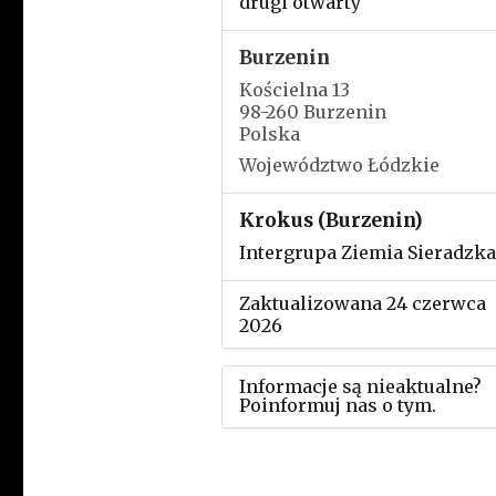
drugi otwarty
Burzenin
Kościelna 13
98-260 Burzenin
Polska
Województwo Łódzkie
Krokus (Burzenin)
Intergrupa Ziemia Sieradzka
Zaktualizowana 24 czerwca
2026
Informacje są nieaktualne?
Poinformuj nas o tym.
Użyj tego formularza aby
przesłać informację o zmia