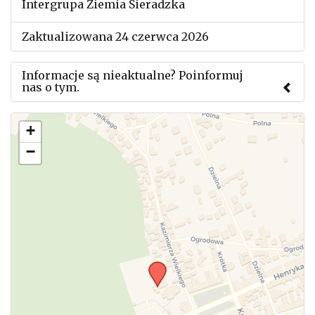
Intergrupa Ziemia Sieradzka
Zaktualizowana 24 czerwca 2026
Informacje są nieaktualne? Poinformuj
nas o tym.
Użyj tego formularza aby przesłać informację o
+
zmianach w powyższym mityngu.
−