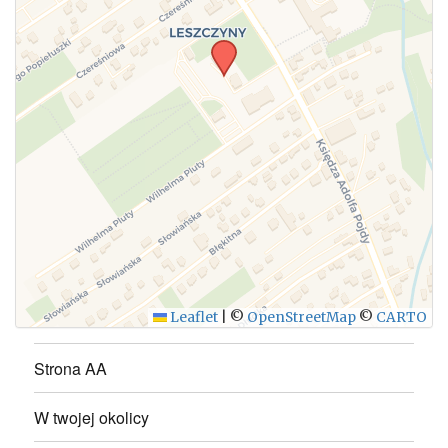
WYŚLIJ
Leaflet
|
©
OpenStreetMap
©
CARTO
Strona AA
W twojej okolicy