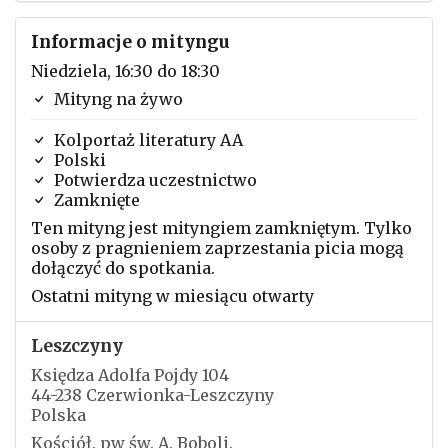
Informacje o mityngu
Niedziela, 16:30 do 18:30
Mityng na żywo
Kolportaż literatury AA
Polski
Potwierdza uczestnictwo
Zamknięte
Ten mityng jest mityngiem zamkniętym. Tylko
osoby z pragnieniem zaprzestania picia mogą
dołączyć do spotkania.
Ostatni mityng w miesiącu otwarty
Leszczyny
Księdza Adolfa Pojdy 104
44-238 Czerwionka-Leszczyny
Polska
Kościół. pw św. A. Boboli.