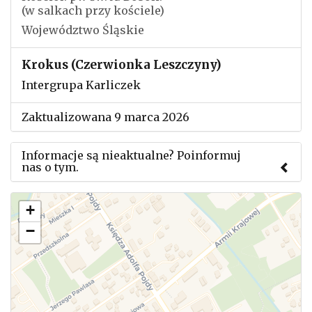
(w salkach przy kościele)
Województwo Śląskie
Krokus (Czerwionka Leszczyny)
Intergrupa Karliczek
Zaktualizowana 9 marca 2026
Informacje są nieaktualne? Poinformuj
nas o tym.
Użyj tego formularza aby przesłać informację o
+
zmianach w powyższym mityngu.
−