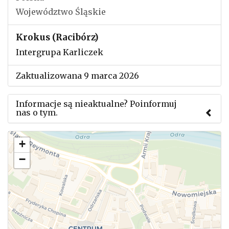
Województwo Śląskie
Krokus (Racibórz)
Intergrupa Karliczek
Zaktualizowana 9 marca 2026
Informacje są nieaktualne? Poinformuj
nas o tym.
Użyj tego formularza aby przesłać informację o
+
zmianach w powyższym mityngu.
−