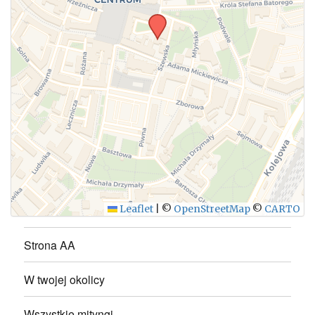
WYŚLIJ
Leaflet
|
©
OpenStreetMap
©
CARTO
Strona AA
W twojej okolicy
Wszystkie mityngi