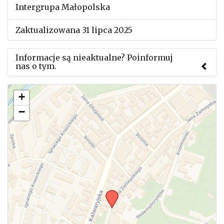
Intergrupa Małopolska
Zaktualizowana 31 lipca 2025
Informacje są nieaktualne? Poinformuj
nas o tym.
Użyj tego formularza aby przesłać informację o
+
zmianach w powyższym mityngu.
−