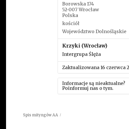
Borowska 174
52-007 Wrocław
Polska
kościół
Województwo Dolnośląskie
Krzyki (Wrocław)
Intergrupa Ślęża
Zaktualizowana 16 czerwca 
Informacje są nieaktualne?
Poinformuj nas o tym.
Użyj tego formularza aby
przesłać informację o zmia
Spis mityngów AA
w powyższym mityngu.