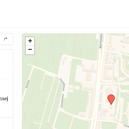
+
−
znej