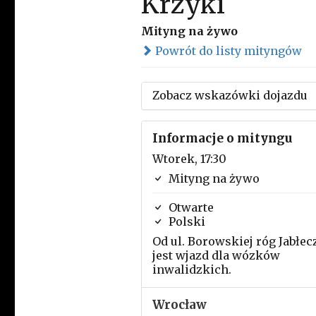
Krzyki
Mityng na żywo
Powrót do listy mityngów
Zobacz wskazówki dojazdu
Informacje o mityngu
Wtorek, 17:30
Mityng na żywo
Otwarte
Polski
Od ul. Borowskiej róg Jabłec
jest wjazd dla wózków
inwalidzkich.
Wrocław