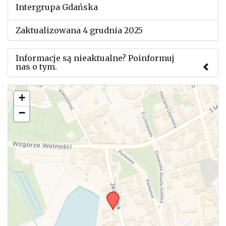
Intergrupa Gdańska
Zaktualizowana 4 grudnia 2025
Informacje są nieaktualne? Poinformuj
nas o tym.
Użyj tego formularza aby przesłać informację o
+
zmianach w powyższym mityngu.
−