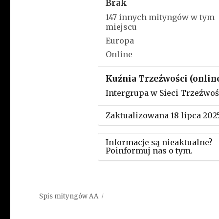
Brak
147 innych mityngów w tym
miejscu
Europa
Online
Kuźnia Trzeźwości (onlin
Intergrupa w Sieci Trzeźwoś
Zaktualizowana 18 lipca 202
Informacje są nieaktualne?
Poinformuj nas o tym.
Użyj tego formularza aby
przesłać informację o zmia
Spis mityngów AA
w powyższym mityngu.