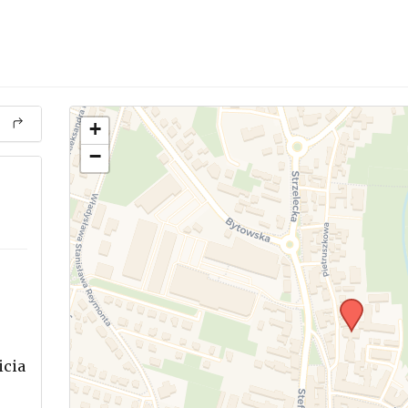
+
−
icia
.