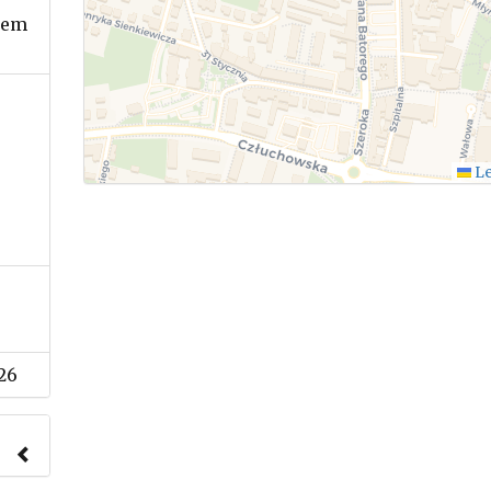
iem
Le
26