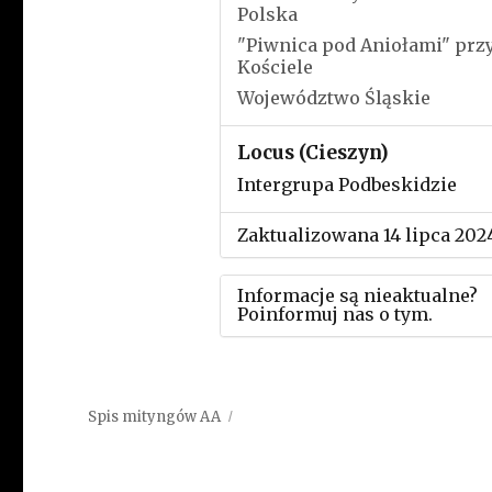
Polska
"Piwnica pod Aniołami" prz
Kościele
Województwo Śląskie
Locus (Cieszyn)
Intergrupa Podbeskidzie
Zaktualizowana 14 lipca 202
Informacje są nieaktualne?
Poinformuj nas o tym.
Użyj tego formularza aby
przesłać informację o zmia
Spis mityngów AA
w powyższym mityngu.