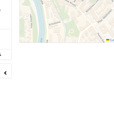
y
Le
4
nach