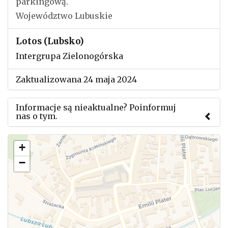
parkingową.
Województwo Lubuskie
Lotos (Lubsko)
Intergrupa Zielonogórska
Zaktualizowana 24 maja 2024
Informacje są nieaktualne? Poinformuj
nas o tym.
Użyj tego formularza aby przesłać informację o
+
zmianach w powyższym mityngu.
−