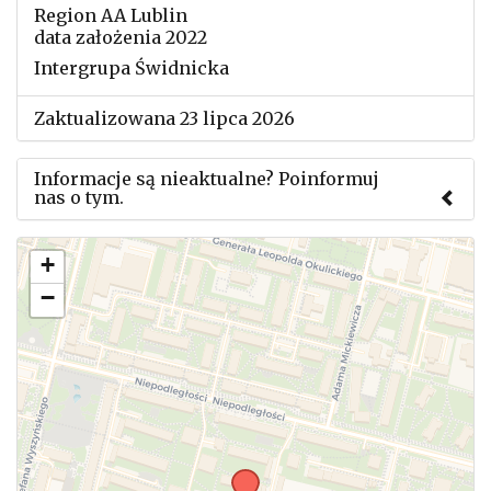
Region AA Lublin
data założenia 2022
Intergrupa Świdnicka
Zaktualizowana 23 lipca 2026
Informacje są nieaktualne? Poinformuj
nas o tym.
Użyj tego formularza aby przesłać informację o
+
zmianach w powyższym mityngu.
−