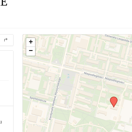
IE
+
−
u