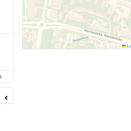
Le
6
nach