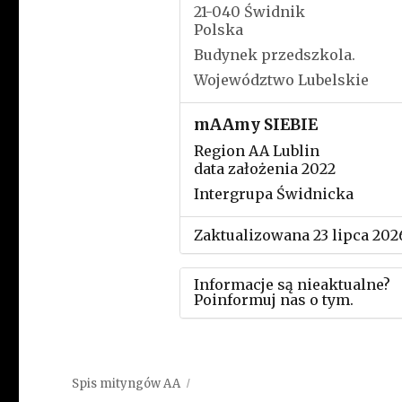
21-040 Świdnik
Polska
Budynek przedszkola.
Województwo Lubelskie
mAAmy SIEBIE
Region AA Lublin
data założenia 2022
Intergrupa Świdnicka
Zaktualizowana 23 lipca 202
Informacje są nieaktualne?
Poinformuj nas o tym.
Użyj tego formularza aby
przesłać informację o zmia
Spis mityngów AA
w powyższym mityngu.