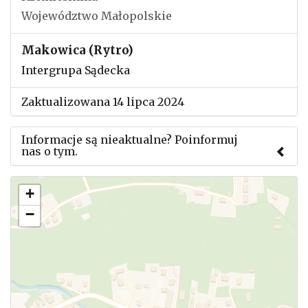
Województwo Małopolskie
Makowica (Rytro)
Intergrupa Sądecka
Zaktualizowana 14 lipca 2024
Informacje są nieaktualne? Poinformuj
nas o tym.
Użyj tego formularza aby przesłać informację o
+
zmianach w powyższym mityngu.
−