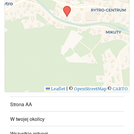
WYŚLIJ
Leaflet
|
©
OpenStreetMap
©
CARTO
Strona AA
W twojej okolicy
Wszystkie mityngi