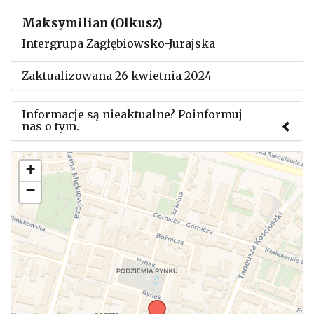
Maksymilian (Olkusz)
Intergrupa Zagłębiowsko-Jurajska
Zaktualizowana 26 kwietnia 2024
Informacje są nieaktualne? Poinformuj
nas o tym.
Użyj tego formularza aby przesłać informację o
+
zmianach w powyższym mityngu.
−