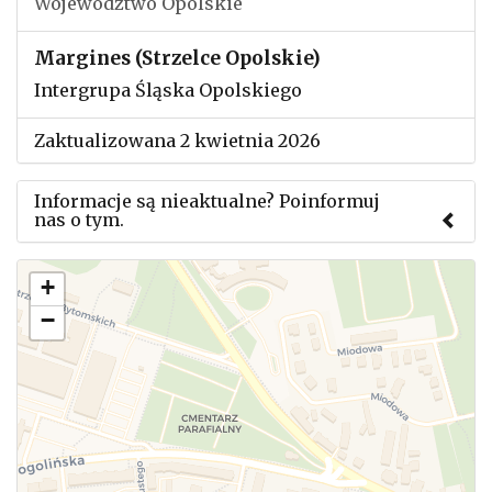
Województwo Opolskie
Margines (Strzelce Opolskie)
Intergrupa Śląska Opolskiego
Zaktualizowana 2 kwietnia 2026
Informacje są nieaktualne? Poinformuj
nas o tym.
Użyj tego formularza aby przesłać informację o
+
zmianach w powyższym mityngu.
−