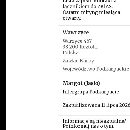
Lista zapisu. Kontakt z
łącznikiem do ZKiAŚ.
Ostatni mityng miesiąca
otwarty.
Wawrzyce
Warzyce 467
38-200 Roztoki
Polska
Zakład Karny
Województwo Podkarpackie
Margot (Jasło)
Intergrupa Podkarpacie
Zaktualizowana 11 lipca 202
Informacje są nieaktualne?
Poinformuj nas o tym.