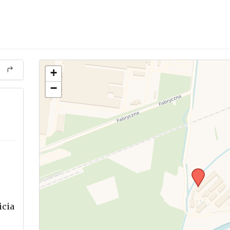
+
−
icia
.