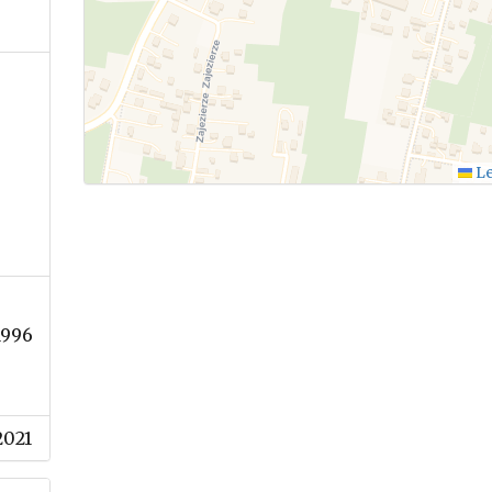
Le
1996
2021