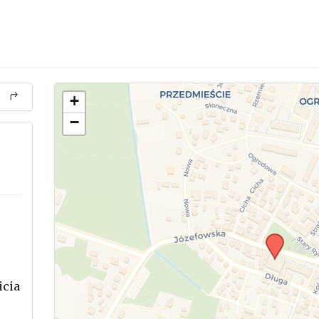
+
−
icia
.