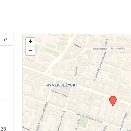
+
−
 28