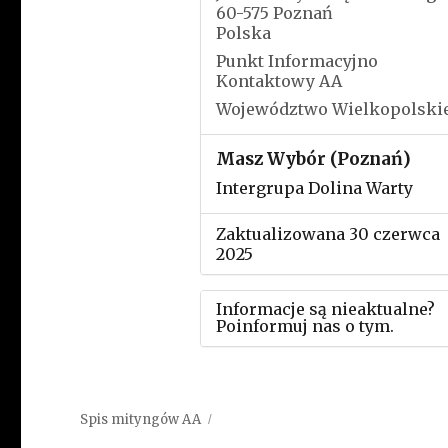
60-575 Poznań
Polska
Punkt Informacyjno
Kontaktowy AA
Województwo Wielkopolski
Masz Wybór (Poznań)
Intergrupa Dolina Warty
Zaktualizowana 30 czerwca
2025
Informacje są nieaktualne?
Poinformuj nas o tym.
Użyj tego formularza aby
przesłać informację o zmia
Spis mityngów AA
w powyższym mityngu.