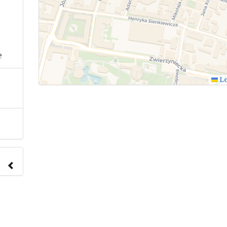
e
Le
nach