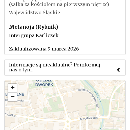
(salka za kościołem na pierwszym piętrze)
Województwo Śląskie
Metanoja (Rybnik)
Intergrupa Karliczek
Zaktualizowana 9 marca 2026
Informacje są nieaktualne? Poinformuj
nas o tym.
Użyj tego formularza aby przesłać informację o
+
zmianach w powyższym mityngu.
−