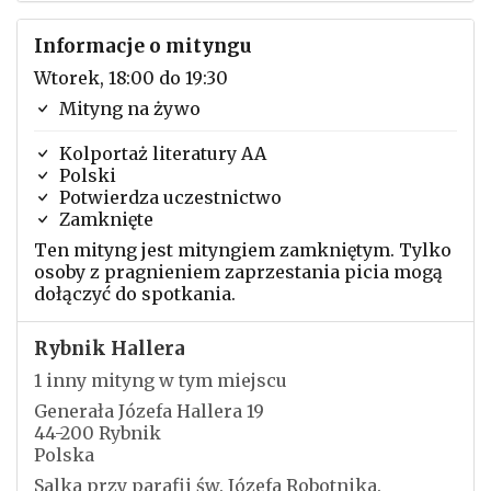
Informacje o mityngu
Wtorek, 18:00 do 19:30
Mityng na żywo
Kolportaż literatury AA
Polski
Potwierdza uczestnictwo
Zamknięte
Ten mityng jest mityngiem zamkniętym. Tylko
osoby z pragnieniem zaprzestania picia mogą
dołączyć do spotkania.
Rybnik Hallera
1 inny mityng w tym miejscu
Generała Józefa Hallera 19
44-200 Rybnik
Polska
Salka przy parafii św. Józefa Robotnika.