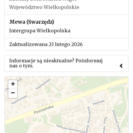
Województwo Wielkopolskie
Mewa (Swarzędz)
Intergrupa Wielkopolska
Zaktualizowana 23 lutego 2026
Informacje są nieaktualne? Poinformuj
nas o tym.
Użyj tego formularza aby przesłać informację o
+
zmianach w powyższym mityngu.
−