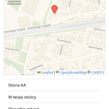
WYŚLIJ
Leaflet
|
©
OpenStreetMap
©
CARTO
Strona AA
W twojej okolicy
Wszystkie mityngi