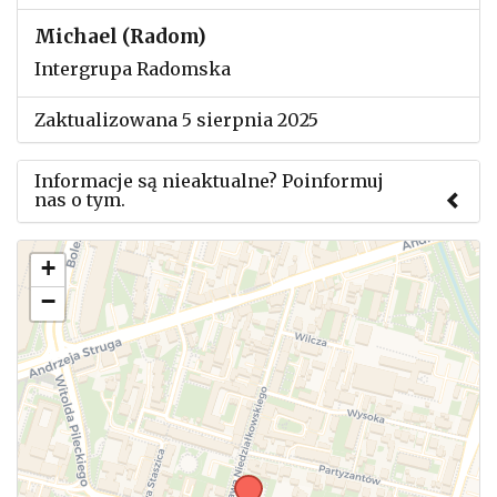
Michael (Radom)
Intergrupa Radomska
Zaktualizowana 5 sierpnia 2025
Informacje są nieaktualne? Poinformuj
nas o tym.
Użyj tego formularza aby przesłać informację o
+
zmianach w powyższym mityngu.
−