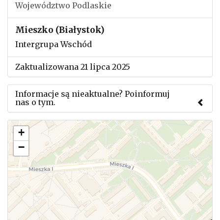
Województwo Podlaskie
Mieszko (Białystok)
Intergrupa Wschód
Zaktualizowana 21 lipca 2025
Informacje są nieaktualne? Poinformuj
nas o tym.
Użyj tego formularza aby przesłać informację o
+
zmianach w powyższym mityngu.
−