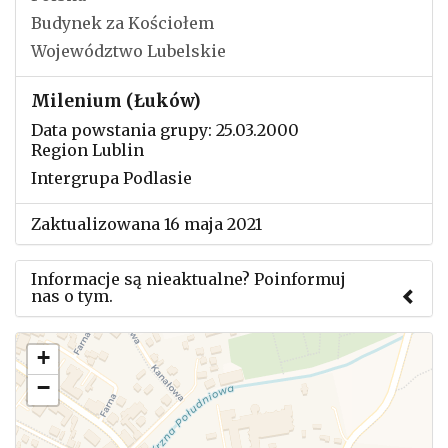
Budynek za Kościołem
Województwo Lubelskie
Milenium (Łuków)
Data powstania grupy: 25.03.2000
Region Lublin
Intergrupa Podlasie
Zaktualizowana 16 maja 2021
Informacje są nieaktualne? Poinformuj
nas o tym.
Użyj tego formularza aby przesłać informację o
+
zmianach w powyższym mityngu.
−