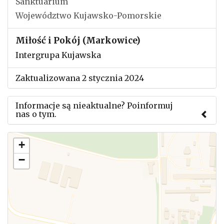
Sanktuarium
Województwo Kujawsko-Pomorskie
Miłość i Pokój (Markowice)
Intergrupa Kujawska
Zaktualizowana 2 stycznia 2024
Informacje są nieaktualne? Poinformuj
nas o tym.
Użyj tego formularza aby przesłać informację o
+
zmianach w powyższym mityngu.
−