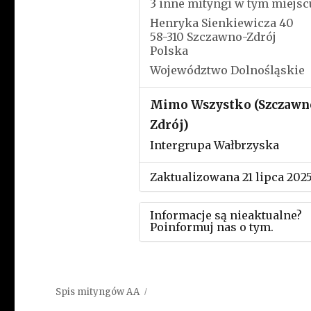
3 inne mityngi w tym miejsc
Henryka Sienkiewicza 40
58-310 Szczawno-Zdrój
Polska
Województwo Dolnośląskie
Mimo Wszystko (Szczawn
Zdrój)
Intergrupa Wałbrzyska
Zaktualizowana 21 lipca 202
Informacje są nieaktualne?
Poinformuj nas o tym.
Użyj tego formularza aby
przesłać informację o zmia
Spis mityngów AA
w powyższym mityngu.