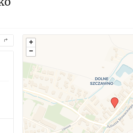
ko
+
−