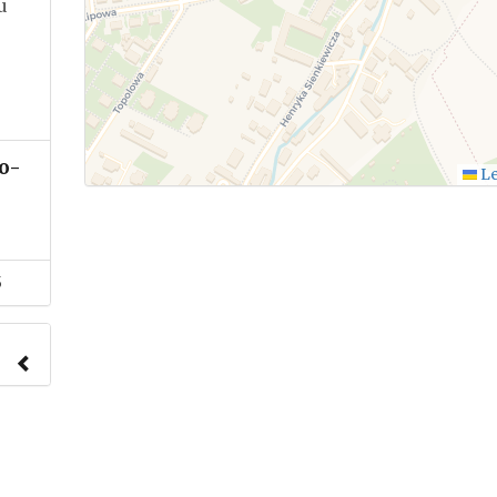
u
o-
Le
5
nach