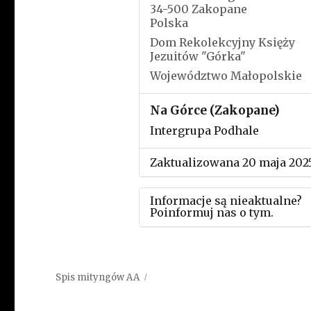
34-500 Zakopane
Polska
Dom Rekolekcyjny Księży
Jezuitów "Górka"
Województwo Małopolskie
Na Górce (Zakopane)
Intergrupa Podhale
Zaktualizowana 20 maja 202
Informacje są nieaktualne?
Poinformuj nas o tym.
Użyj tego formularza aby
przesłać informację o zmia
Spis mityngów AA
w powyższym mityngu.