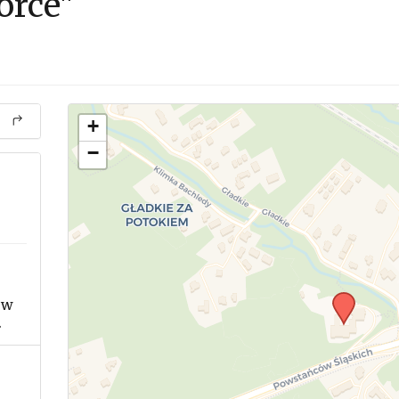
órce"
+
−
 w
.