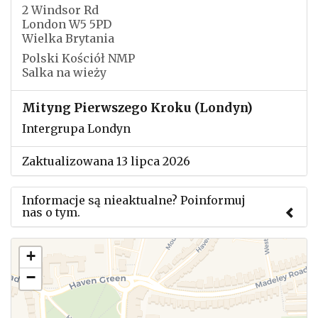
2 Windsor Rd
London W5 5PD
Wielka Brytania
Polski Kościół NMP
Salka na wieży
Mityng Pierwszego Kroku (Londyn)
Intergrupa Londyn
Zaktualizowana 13 lipca 2026
Informacje są nieaktualne? Poinformuj
nas o tym.
Użyj tego formularza aby przesłać informację o
+
zmianach w powyższym mityngu.
−