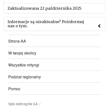
Zaktualizowana 22 października 2025
Informacje są nieaktualne? Poinformuj
nas o tym.
Użyj tego formularza aby przesłać informację o
Strona AA
zmianach w powyższym mityngu.
W twojej okolicy
Wszystkie mityngi
Podział regionalny
Pomoc
Spis mityngów AA