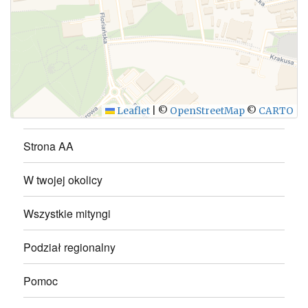
WYŚLIJ
Leaflet
|
©
OpenStreetMap
©
CARTO
Strona AA
W twojej okolicy
Wszystkie mityngi
Podział regionalny
Pomoc