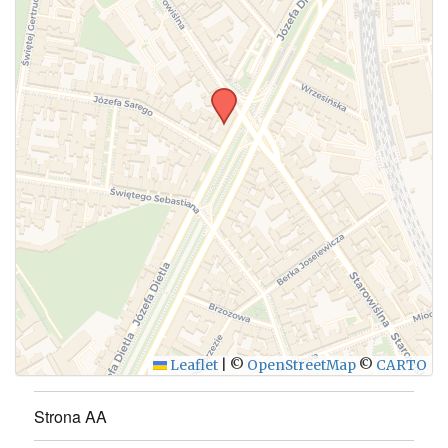
WYŚLIJ
Leaflet
|
©
OpenStreetMap
©
CARTO
Strona AA