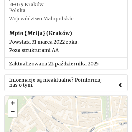
31-039 Kraków
Polska
Województwo Małopolskie
Мрія {Mrija} (Kraków)
Powstała 31 marca 2022 roku.
Poza strukturami AA
Zaktualizowana 22 października 2025
Informacje są nieaktualne? Poinformuj
nas o tym.
Użyj tego formularza aby przesłać informację o
+
zmianach w powyższym mityngu.
−