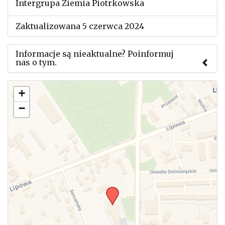
Intergrupa Ziemia Piotrkowska
Zaktualizowana 5 czerwca 2024
Informacje są nieaktualne? Poinformuj
nas o tym.
Użyj tego formularza aby przesłać informację o
+
zmianach w powyższym mityngu.
−