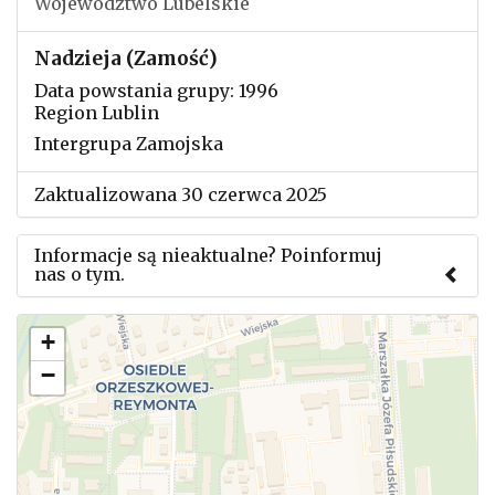
Województwo Lubelskie
Nadzieja (Zamość)
Data powstania grupy: 1996
Region Lublin
Intergrupa Zamojska
Zaktualizowana 30 czerwca 2025
Informacje są nieaktualne? Poinformuj
nas o tym.
Użyj tego formularza aby przesłać informację o
+
zmianach w powyższym mityngu.
−