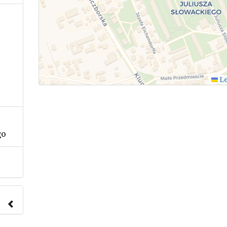
Le
go