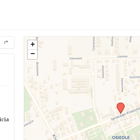
+
−
icia
.