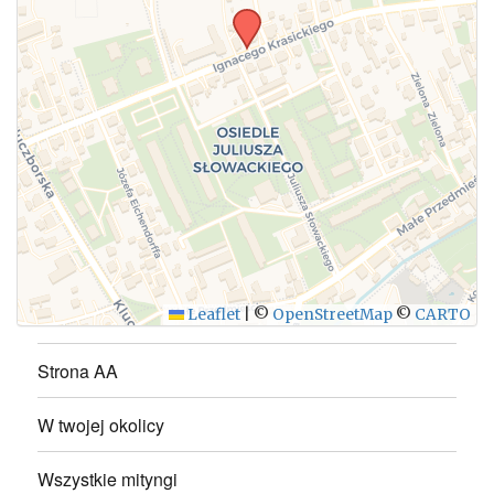
WYŚLIJ
Leaflet
|
©
OpenStreetMap
©
CARTO
Strona AA
W twojej okolicy
Wszystkie mityngi