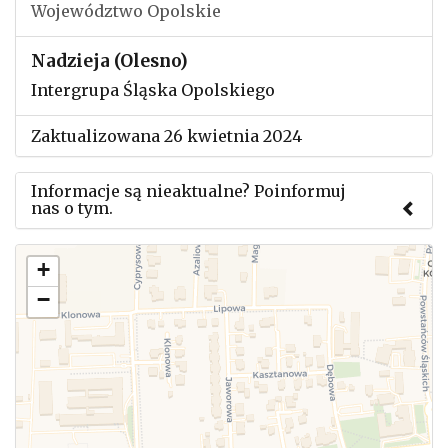
Województwo Opolskie
Nadzieja (Olesno)
Intergrupa Śląska Opolskiego
Zaktualizowana 26 kwietnia 2024
Informacje są nieaktualne? Poinformuj
nas o tym.
Użyj tego formularza aby przesłać informację o
+
zmianach w powyższym mityngu.
−