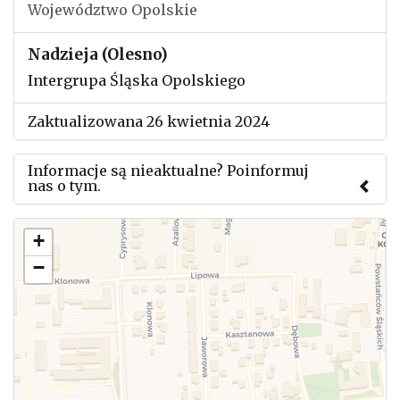
Województwo Opolskie
Nadzieja (Olesno)
Intergrupa Śląska Opolskiego
Zaktualizowana 26 kwietnia 2024
Informacje są nieaktualne? Poinformuj
nas o tym.
Użyj tego formularza aby przesłać informację o
+
zmianach w powyższym mityngu.
−