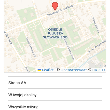
WYŚLIJ
Leaflet
|
©
OpenStreetMap
©
CARTO
Strona AA
W twojej okolicy
Wszystkie mityngi