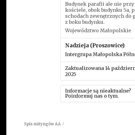
Budynek parafii ale nie przy
kościele, obok budynku 5a, 
schodach zewnętrznych do 
z boku budynku.
Województwo Małopolskie
Nadzieja (Proszowice)
Intergrupa Małopolska Półn
Zaktualizowana 14 paździer
2025
Informacje są nieaktualne?
Poinformuj nas o tym.
Użyj tego formularza aby
przesłać informację o zmia
Spis mityngów AA
w powyższym mityngu.