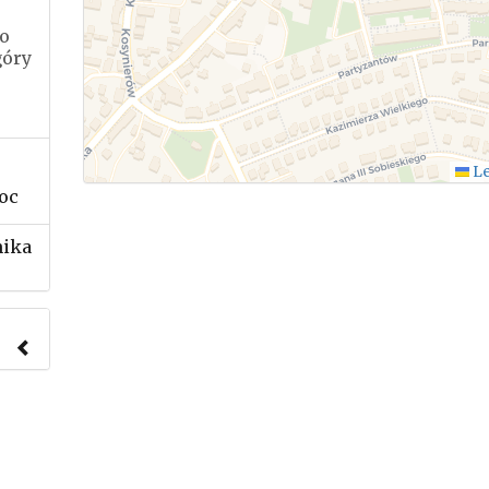
po
góry
Le
oc
nika
nach