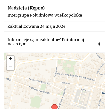
Nadzieja (Kępno)
Intergrupa Południowa Wielkopolska
Zaktualizowana 24 maja 2024
Informacje są nieaktualne? Poinformuj
nas o tym.
Użyj tego formularza aby przesłać informację o
+
zmianach w powyższym mityngu.
−