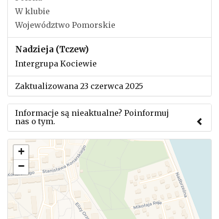
W klubie
Województwo Pomorskie
Nadzieja (Tczew)
Intergrupa Kociewie
Zaktualizowana 23 czerwca 2025
Informacje są nieaktualne? Poinformuj
nas o tym.
Użyj tego formularza aby przesłać informację o
+
zmianach w powyższym mityngu.
−