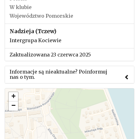
W klubie
Województwo Pomorskie
Nadzieja (Tczew)
Intergrupa Kociewie
Zaktualizowana 23 czerwca 2025
Informacje są nieaktualne? Poinformuj
nas o tym.
Użyj tego formularza aby przesłać informację o
+
zmianach w powyższym mityngu.
−