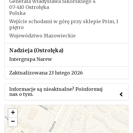
Generała Władysława Sikorskiego 4
07-410 Ostrołęka
Polska
Wejście schodami w górę przy sklepie Prim, I
piętro
Województwo Mazowieckie
Nadzieja (Ostrołęka)
Intergrupa Narew
Zaktualizowana 23 lutego 2026
Informacje są nieaktualne? Poinformuj
nas o tym.
Użyj tego formularza aby przesłać informację o
+
zmianach w powyższym mityngu.
−