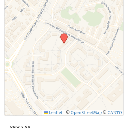
WYŚLIJ
Leaflet
|
©
OpenStreetMap
©
CARTO
Strona AA